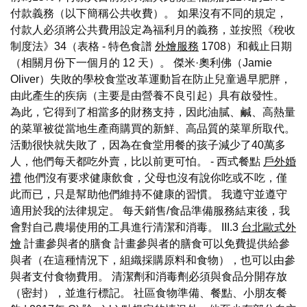
付款義務（以下簡稱公共收費）。 如果沒有不同的規定，
付款人必須將公共費用設定為福利月的義務，並按照《稅收
制度法》34（表格 - 特色食譜
外燴服務
1708）和截止日期
（相關月份下一個月的 12 天）。 傑米·奧利佛（Jamie
Oliver）失敗的學校食堂改革運動旨在防止兒童過早肥胖，
由此產生的疾病（主要是由營養不良引起）具有啟發性。
為此，它得到了相當多的財務支持，因此油膩、鹹、高熱量
的菜單被從當地生產商購買的新鮮、高品質的菜單所取代。
活動很快就失敗了，因為在食堂用餐的孩子減少了40萬多
人，他們每天都吃外賣，比以前更可怕。 - 西式餐點
戶外婚
禮
他們沒有要求健康飲食，父母也沒有說你吃或不吃，僅
此而已，只是幫助他們維持不健康的習慣。 我遵守並遵守
適用於我的法律規定。 每天銷售/食品準備服務結束後，我
會對自己農場使用的工具進行清潔和消毒。 III.3
台北歐式外
燴
計畫參與者的膳食 計畫參與者的膳食可以免費提供給參
與者（在這種情況下，組織採購原料和食物），也可以由參
與者支付食物費用。 清潔劑和消毒劑必須與食品分開存放
（密封），並進行標記。 社區食物準備、餐點、小朋友餐