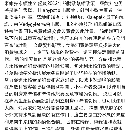
來維持永續性？ 鑑於2012年的財政緊縮政策，餐飲外包仍
將是最佳選擇。 Hiánypotló 出版物，針對小型生產者、注
重食品的社區、營地組織者；
外燴點心
Kislépték 員工的知
識，由 Védygylet 協會出版。 III.2
外燴服務
組織組織知識
移轉計畫 可以免費或繳交參與費參與此計畫。 該組織可以
私下向其成員宣布該計劃，也可以向其他有興趣的各方公開
宣布該計劃。 文獻資料顯示，食品消費是環境負擔最大的
消費領域之一，除了對環境的影響外，還直接決定個體的健
康。 我的研究目的是基於國內外的各種研究，介紹和比較
與永續食品消費相關的理論知識、匈牙利永續消費的特點，
並藉助標竿分析法展示各自開展了哪些類型的傳播活動。
努力促進永續食品消費和家庭消費，以減少對環境的影響。
在為鄉村賓客餐桌提供服務期間，小生產者38還可以使用自
己的廚房來準備和準備他想要投放市場的食物。 您也可以
在專為生產目的而設計的獨立廚房中準備食物，也可以使用
大鍋、烤架或烤箱來分開食物加工過程。 摘要 越來越多的
研究支持水果對健康的有益作用，這主要是由於水果的果皮
和果肉中累積的多酚化合物。 它們在轉錄、轉錄後和表觀
遺傳層面上的作用已得到證實。
外燴
由於全球水果消費水