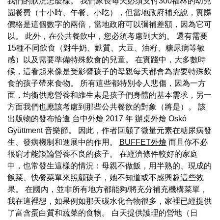
我們的狀況怎麼樣。 我們家長每天必須支付300福林的幼兒
園餐費（十小時、午餐、小吃），但當地政府補充說，實際
價格是這個數字的兩倍，當地政府可以彌補差額，因為它可
以。 此外，在公共餐飲中，您必須考慮到大約。 還有需要
15種不同飲食（對牛奶、麩質、大豆、油籽、糖尿病等敏
感）以及需要準備特殊飲食的兒童。 在實踐中，大多數時
候，這看起來像是受影響孩子的母親每天都會為需要特殊飲
食的孩子帶來食物。 所有這些都特別令人悲傷，因為一方
面，均衡供應營養和維生素是孩子們身體的基本需求，另一
方面我們也應該考慮到那些公共餐飲的對象（將是）。 該
出版物的發布恰逢
台中外燴
2017 年
辦桌外燴
Oskó
Gyüttment 音樂節。 因此，作者回顧了微量元素在糖尿病發
生、發病機制和進展中的作用。
BUFFET外燴
而且你不必
很窮才能談論營養不良的孩子。 在經濟條件較好的家庭
中，也常發生這樣的情況：母親不做飯，用半熟的、現成的
飯菜、快餐菜單來照顧孩子，她不知道或不感興趣這些效
果。 在國內，並非所有地方都能夠/將充分補充機構菜單，
我在這裡想，如果例如那天碳水化合物很多，家裡已經提供
了富含蛋白質和蔬菜的食物。 白天提供護理的營地（日