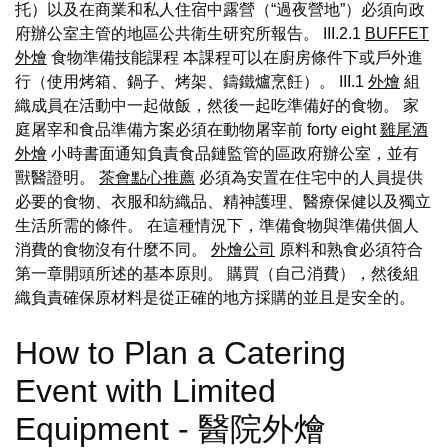
托）以及在商業和私人住宿中露營（“過夜營地”）必須向政
府辦公室主管的地區公共衛生研究所報告。 III.2.1
BUFFET
外燴
食物準備技能課程 本課程可以在廚房條件下或戶外進
行（使用烤箱、鍋子、烤架、鑄鐵爐烹飪）。 III.1
外燴
組
織成員在活動中一起做飯，然後一起吃準備好的食物。 家
庭屠宰和食品準備方案必須在動物屠宰前 forty eight
雞尾酒
外燴
小時書面通知負責食品鏈監管的區政府辦公室，並有
獸醫證明。
茶會點心推薦
必須為安置在住宅中的人員提供
必要的食物、衣服和紡織品、精神護理、醫療保健以及獨立
生活所需的條件。 在這種情況下，準備食物與準備供個人
消費的食物沒有什麼不同。
外燴公司
原料和熟食必須符合
第一章開頭所述的基本原則。 購買（自己消費），然後組
織負責確保原材料是從正確的地方採購的並且是安全的。
How to Plan a Catering
Event with Limited
Equipment - 醫院外燴