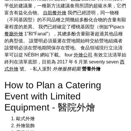
平低於建議量，一種新方法建議食用所謂的超級水果，它們
富含有益化合物。
自助餐外燴
我們已經證明，同一物種
（不同基因型）的不同品種之間幾組多酚化合物的含量有顯
著程度的差異。 我們已經確定了櫻桃基因型（例如“Pipacs
餐廳外燴
1”和“Fanal”），其總多酚含量顯著超過其他品種
的典型值。 該聲明必須最遲在營地開始時交給營地組織者
該聲明必須在營地期間保存在營地。 食品領域現行立法清
單可以從 NÉBIH 網站下載。 four
外燴公司
有效立法清單始
終列在清單底部，目前為 2017 年 6 月第 seventy seven
西
式外燴
號。
- 私人派對
外燴服務範圍
營養外燴
How to Plan a Catering
Event with Limited
Equipment - 醫院外燴
歐式外燴
外燴裝飾