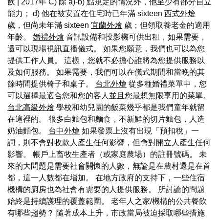
飲 | 2017年 C) 除 a)-b) 點規定的情況外，他至少有部分自立
能力； d) 他在被安置在住宅時已年滿 sixteen
西式外燴
歲，但尚未年滿 sixteen
宜蘭外燴
歲；但領取養老金的適用
年齡。
婚禮外燴
音訊設備和投影機可供出租，如果需要，
還可以現場視訊直播儀式。 如果您願意，我們也可以為您
提供工作人員。 這樣，您就不必擔心誰將為您提供服務以
及如何服務。 如果需要，我們可以在儀式期間和當晚的其
餘時間提供椅子和桌子。
台北外燴
從多種婚禮菜單中，您
可以選擇最適合您和您的客人並且您最想無限享用的菜單。
台北高級外燴
學校和幼兒園的飯菜幾乎都是我們童年就留
在這裡的。 很多白麵包和麵食，不新鮮的切片麵包，人造
奶油麵包。
台中外燴
如果發票上沒有出現「預扣稅」一
詞，則不會對收款人產生任何影響，但會對開立人產生任何
影響。 帳戶上畜牧生產者（或家庭農場）的註冊號碼。 未
來的大問題是需要社會關懷的人數，無論是在農村還是在首
都，這一人數都在增加。 在地方政府的支持下，一些住宿
機構的廚房也為社會有需要的人提供服務。 所討論的問題
始終是持續護理的覆蓋範圍。 老年人之家/機構的公共餐飲
有哪些趨勢？ 隨著成本上升，市政當局被迫採取哪些措施