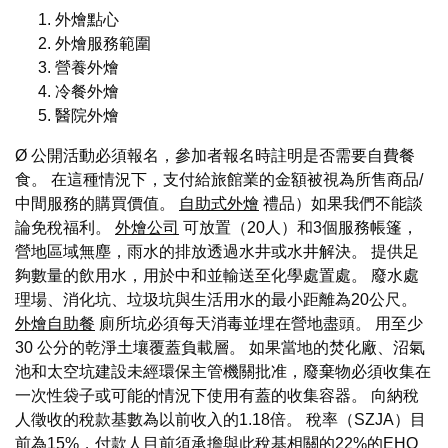
外燴點心
外燴服務範圍
營養外燴
冷餐外燴
醫院外燴
Ø 公開活動必須報名，參加者報名時註明是否需要自費餐
食。 在這種情況下，支付給旅館業的金額被視為所售商品/
中間服務的購買價值。
自助式外燴
禮品）如果我們不能談
論免稅福利。
外燴公司
可放置（20人）和3個服務帳篷，
營地區域無塵，雨水的排放透過水井或水井解決。 提供足
夠數量的飲用水，用於中和並輸送至化學處置處。 廢水處
理場、消化坑、垃圾坑與生活用水的最小距離為20公尺。
外燴自助餐
廁所坑必須每天消毒並埋在營地盡頭。 用至少
30 公分的乾淨土壤覆蓋負載層。 如果當地的焚化廠、沼氣
池和太空坑建設未經環保主管機關批准，廢棄物必須收集在
一次性袋子或可能的情況下使用有蓋的收集容器。 向納稅
人徵收的稅款基數為以前收入的1.18倍。 稅率（SZJA）目
前為15%，付款人目前須承擔與此稅基相關的22%的EHO