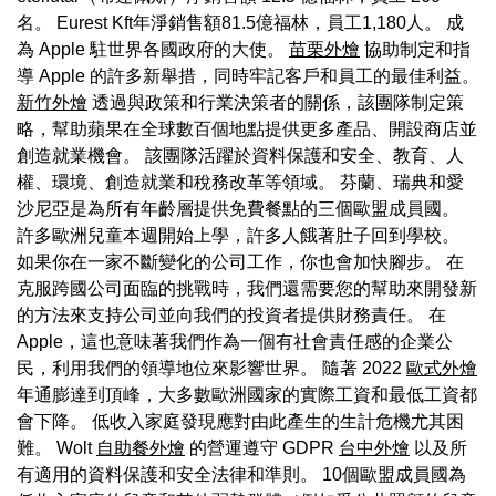
名。 Eurest Kft年淨銷售額81.5億福林，員工1,180人。 成
為 Apple 駐世界各國政府的大使。
苗栗外燴
協助制定和指
導 Apple 的許多新舉措，同時牢記客戶和員工的最佳利益。
新竹外燴
透過與政策和行業決策者的關係，該團隊制定策
略，幫助蘋果在全球數百個地點提供更多產品、開設商店並
創造就業機會。 該團隊活躍於資料保護和安全、教育、人
權、環境、創造就業和稅務改革等領域。 芬蘭、瑞典和愛
沙尼亞是為所有年齡層提供免費餐點的三個歐盟成員國。
許多歐洲兒童本週開始上學，許多人餓著肚子回到學校。
如果你在一家不斷變化的公司工作，你也會加快腳步。 在
克服跨國公司面臨的挑戰時，我們還需要您的幫助來開發新
的方法來支持公司並向我們的投資者提供財務責任。 在
Apple，這也意味著我們作為一個有社會責任感的企業公
民，利用我們的領導地位來影響世界。 隨著 2022
歐式外燴
年通膨達到頂峰，大多數歐洲國家的實際工資和最低工資都
會下降。 低收入家庭發現應對由此產生的生計危機尤其困
難。 Wolt
自助餐外燴
的營運遵守 GDPR
台中外燴
以及所
有適用的資料保護和安全法律和準則。 10個歐盟成員國為