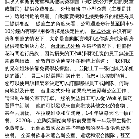
低收入家庭的兒童和其他弱勢群體（例如受公共照顧的兒童
或難民）提供免費餐點。
外燴服務
中小型企業（主要是其
中）透過附近的餐廳、自動販賣機和也接受餐券的櫃檯為員
工提供餐點。 從雇主的角度來看，公司週邊步行甚至開車5-
10分鐘內有哪些用餐選擇是決定性的。
歐式外燴
在沒有廚
房和餐廳的情況下，大多是自動販賣機和迷你廚房或茶廚房
提供餐飲解決方案。
台北歐式外燴
在這些情況下，也值得
花時間進行諮詢，因為損失的工作時間和沮喪的員工無法正
常參與績效。 倫敦市長薩迪克汗在推特上寫道：「我和我
的兄弟姐妹依靠免費學校餐點。」並附上了一張他與兄弟姐
妹的照片。 員工可以選擇訂購什麼，而您可以控制預算。
您可以使用該框架來決定可以訂購哪些員工或團隊、何時、
何地以及什麼。
台北歐式外燴
如果您想鼓勵辦公室工作，
請限制在辦公室下訂單。 您的受益員工可以從 Wolt 的廣泛
選擇中訂購。 他們可以發現來自家鄉或其他文化的食物，
甚至去購物。 在拉脫維亞和立陶宛，1-4 年級每天吃一頓正
餐。 2020年，立陶宛開始向學齡前兒童和一年級學生提供
免費餐點。 五個歐盟國家為某些年齡層的學生提供免費學
校餐。 企業餐飲非常適合辦公室、遠端和混合團隊，甚至