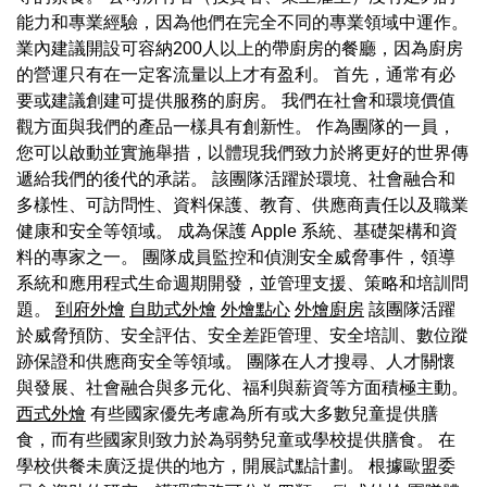
能力和專業經驗，因為他們在完全不同的專業領域中運作。
業內建議開設可容納200人以上的帶廚房的餐廳，因為廚房
的營運只有在一定客流量以上才有盈利。 首先，通常有必
要或建議創建可提供服務的廚房。 我們在社會和環境價值
觀方面與我們的產品一樣具有創新性。 作為團隊的一員，
您可以啟動並實施舉措，以體現我們致力於將更好的世界傳
遞給我們的後代的承諾。 該團隊活躍於環境、社會融合和
多樣性、可訪問性、資料保護、教育、供應商責任以及職業
健康和安全等領域。 成為保護 Apple 系統、基礎架構和資
料的專家之一。 團隊成員監控和偵測安全威脅事件，領導
系統和應用程式生命週期開發，並管理支援、策略和培訓問
題。
到府外燴
自助式外燴
外燴點心
外燴廚房
該團隊活躍
於威脅預防、安全評估、安全差距管理、安全培訓、數位蹤
跡保證和供應商安全等領域。 團隊在人才搜尋、人才關懷
與發展、社會融合與多元化、福利與薪資等方面積極主動。
西式外燴
有些國家優先考慮為所有或大多數兒童提供膳
食，而有些國家則致力於為弱勢兒童或學校提供膳食。 在
學校供餐未廣泛提供的地方，開展試點計劃。 根據歐盟委