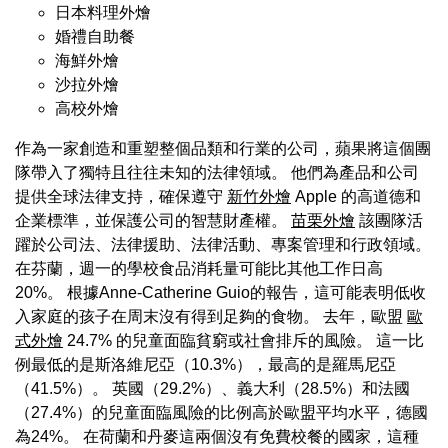
日本料理外燴
婚禮自助餐
海鮮外燴
沙拉外燴
高校外燴
作為一家創造和重塑整個品類和行業的公司，蘋果將這個團
隊帶入了獨特且往往未知的法律領域。 他們為產品和公司
提供全球法律支持，確保遵守
新竹外燴
Apple 的高道德和
企業標準，並保護公司的智慧財產權。
苗栗外燴
該團隊活
躍於公司法、法律援助、法律活動、專案管理和行政領域。
在芬蘭，週一的學校食品消耗量可能比其他工作日高
20%。 根據Anne-Catherine Guio的報告，這可能表明低收
入家庭的孩子在周末沒有得到足夠的食物。 去年，歐盟
歐
式外燴
24.7% 的兒童面臨貧窮或社會排斥的風險。 這一比
例最低的是斯洛維尼亞（10.3%），最高的是羅馬尼亞
（41.5%）。 英國（29.2%）、義大利（28.5%）和法國
（27.4%）的兒童面臨風險的比例高於歐盟平均水平，德國
為24%。 在荷蘭和丹麥這兩個沒有免費校餐的國家，這種