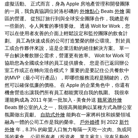
虛擬活動。 正式而言，身為 Apple 房地產管理和開發團隊
的一員，我負責協調位於洛杉磯的
外燴點心
Beats
外燴
園
區的營運。 從預訂旅行到與全球安全團隊合作，我總是有
一些新的、令人興奮的事情要做。 透過 Wolt for Work，您
可以在使用者友善的介面上輕鬆設定和監控團隊的飲食計
劃。 員工為快速成長的公司打造繁榮的辦公環境。 對於員
工或合作夥伴來說，這是企業活動的絕佳解決方案。 單一
平台解決餐飲辦公需求，營運更有效率。 Wolt for Work 可
協助您為全國或全球的員工提供膳食。 您是否已返回辦公
室工作或正在轉向混合模式？ 重要的是要記住公共餐飲中
的MVP（最小可行產品），即哪些服務流程是關鍵的，仍
然可以確保低廉的價格。 在 Apple 的企業角色中，你還有
機會營造出讓我們所有員工都能實現自我的氛圍。 我很幸
運能夠成為 2011 年第一批加入 - 美食外送
雞尾酒外燴
Beats 辦公室的人之一，我很高興能夠以某種方式為辦公室
氛圍做出貢獻。
自助式外燴
能夠在一家將科技和娛樂領域
融為一體的公司工作是我的榮幸。
戶外婚禮
到 2022
新竹
外燴
年，8.3% 的歐盟人口無力每隔一天吃一次肉、魚或同
等的素食。 公司所有者（投資者、業主雇主）沒有足夠的