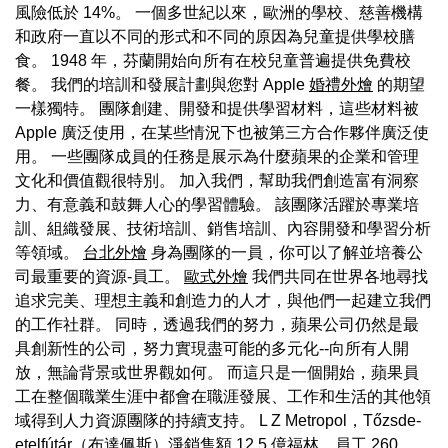
風險低於 14%。 一個多世紀以來，歐洲的學校、慈善機構
和政府一直以不同的形式和不同的原因為兒童提供學校膳
食。 1948 年，芬蘭開始向所有在校兒童普遍提供免費校
餐。 我們的培訓和發展計劃與您對 Apple
婚禮外燴
的期望
一樣獨特。 團隊創建、開發和提供學習材料，這些材料被
Apple 廣泛使用，在某些情況下也被第三方合作夥伴廣泛使
用。 一些團隊成員的任務是展示為什麼蘋果的企業和管理
文化和價值觀很特別。 加入我們，幫助我們創造富有洞察
力、有意義和鼓舞人心的學習體驗。 該團隊活躍於專業培
訓、組織發展、技術培訓、銷售培訓、內容開發和學習分析
等領域。
台北外燴
身為團隊的一員，你可以了解並培養公
司最重要的資源-員工。
歐式外燴
我們共同在世界各地尋找
追求完美、理想主義和創造力的人才，與他們一起建立我們
的工作社群。 同時，透過我們的努力，蘋果公司仍然是最
具創新性的公司，努力實現盡可能的多元化--向所有人開
放，無論背景或世界觀如何。 而這只是一個開始，蘋果員
工在整個職業生涯中都會在職涯發展、工作和生活的其他領
域得到人力資源團隊的持續支持。 L Z Metropol，Tőzsde-
etelfútár（布達佩斯）淨銷售額 12.5 億福林，員工 260