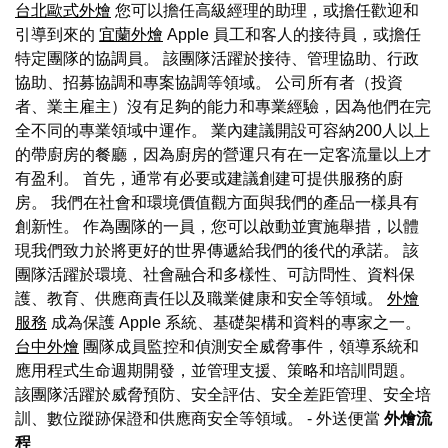
台北歐式外燴
您可以擔任高級經理的助理，或擔任歡迎和
引導到來的
宜蘭外燴
Apple 員工和客人的接待員，或擔任
特定團隊的協調員。 該團隊活躍於接待、管理協助、行政
協助、招募協調和專案協調等領域。 公司所有者（投資
者、業主雇主）沒有足夠的能力和專業經驗，因為他們在完
全不同的專業領域中運作。 業內建議開設可容納200人以上
的帶廚房的餐廳，因為廚房的營運只有在一定客流量以上才
有盈利。 首先，通常有必要或建議創建可提供服務的廚
房。 我們在社會和環境價值觀方面與我們的產品一樣具有
創新性。 作為團隊的一員，您可以啟動並實施舉措，以體
現我們致力於將更好的世界傳遞給我們的後代的承諾。 該
團隊活躍於環境、社會融合和多樣性、可訪問性、資料保
護、教育、供應商責任以及職業健康和安全等領域。
外燴
服務
成為保護 Apple 系統、基礎架構和資料的專家之一。
台中外燴
團隊成員監控和偵測安全威脅事件，領導系統和
應用程式生命週期開發，並管理支援、策略和培訓問題。
該團隊活躍於威脅預防、安全評估、安全差距管理、安全培
訓、數位蹤跡保證和供應商安全等領域。
- 外送便當
外燴流
程