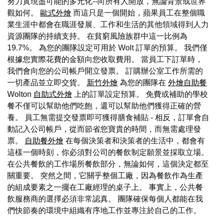
努力實現盡可能的多元化--向所有人開放，無論背景或世界
觀如何。
歐式外燴
而這只是一個開始，蘋果員工在整個職
業生涯中都會在職涯發展、工作和生活的其他領域得到人力
資源團隊的持續支持。 在貧窮風險族群中這一比例為
19.7%。 為您的團隊設定可用於 Wolt 訂單的預算。 我們僅
根據您實際花費的金額向您收取費用。 當員工下訂單時，
我們會向您的公司帳戶開立發票。 訂購辦公室工作所需的
一切產品並立即交貨。
新竹外燴
為您的團隊在
外燴自助餐
Wolton
自助式外燴
上的訂單設定預算。 免費或補助的學校
餐不僅可以幫助他們吃飽，還可以幫助他們獲得正確的營
養。 員工無需提交發票即可獲得膳食補貼 - 相反，訂單會自
動記入公司帳戶，從而節省您寶貴的時間，而無需處理發
票。
自助餐外燴
在每個決策者和決策者的生活中，都會有
這樣一個時刻，你必須對公司的餐飲制定願景並採取立場。
在公共餐飲的工作場所餐飲部分，無論如何，這個決定都至
關重要。 突然之間，它關乎整個工廠，因為餐飲作為生產
的組成要素之一擺在工廠經理的桌子上。 事實上，公共餐
飲服務商的選擇必須非常認真。 團隊確保每個人都能在我
們快節奏的環境中組織有序地工作並專注於自己的工作。