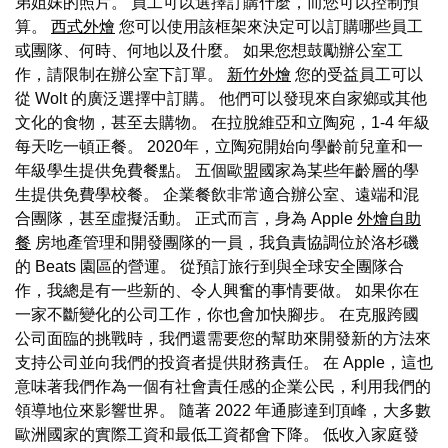
弟姐妹的照片。 員工可以選擇訂購什麼，而您可以控制預
算。
西式外燴
您可以使用該框架來決定可以訂購哪些員工
或團隊、何時、何地以及什麼。 如果您想鼓勵辦公室工
作，請限制在辦公室下訂單。
新竹外燴
您的受益員工可以
從 Wolt 的廣泛選擇中訂購。 他們可以發現來自家鄉或其他
文化的食物，甚至去購物。 在拉脫維亞和立陶宛，1-4 年級
每天吃一頓正餐。 2020年，立陶宛開始向學齡前兒童和一
年級學生提供免費餐點。 五個歐盟國家為某些年齡層的學
生提供免費學校餐。 企業餐飲非常適合辦公室、遠端和混
合團隊，甚至虛擬活動。 正式而言，身為 Apple
外燴自助
餐
房地產管理和開發團隊的一員，我負責協調位於洛杉磯
的 Beats 園區的營運。 從預訂旅行到與全球安全團隊合
作，我總是有一些新的、令人興奮的事情要做。 如果你在
一家不斷變化的公司工作，你也會加快腳步。 在克服跨國
公司面臨的挑戰時，我們還需要您的幫助來開發新的方法來
支持公司並向我們的投資者提供財務責任。 在 Apple，這也
意味著我們作為一個有社會責任感的企業公民，利用我們的
領導地位來影響世界。 隨著 2022 年通膨達到頂峰，大多數
歐洲國家的實際工資和最低工資都會下降。 低收入家庭發