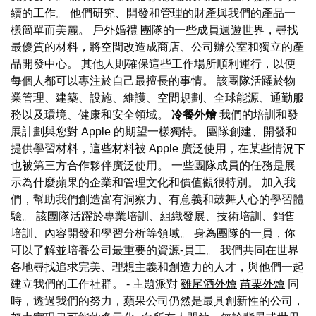
續的工作。 他們研究、開發和管理的財產與我們的產品一
樣簡單而美麗。
戶外婚禮
團隊的一些成員週遊世界，尋找
最優質的材料，將空間改造成商店、公司辦公室和獨立的產
品開發中心。 其他人則確保這些工作場所順利運行，以便
每個人都可以專注於自己最擅長的事情。 該團隊活躍於物
業管理、建築、設施、維護、空間規劃、全球能源、通勤服
務以及環境、健康和安全領域。
冷餐外燴
我們的培訓和發
展計劃與您對 Apple 的期望一樣獨特。 團隊創建、開發和
提供學習材料，這些材料被 Apple 廣泛使用，在某些情況下
也被第三方合作夥伴廣泛使用。 一些團隊成員的任務是展
示為什麼蘋果的企業和管理文化和價值觀很特別。 加入我
們，幫助我們創造富有洞察力、有意義和鼓舞人心的學習體
驗。 該團隊活躍於專業培訓、組織發展、技術培訓、銷售
培訓、內容開發和學習分析等領域。 身為團隊的一員，你
可以了解並培養公司最重要的資源-員工。 我們共同在世界
各地尋找追求完美、理想主義和創造力的人才，與他們一起
建立我們的工作社群。 - 主題派對
雞尾酒外燴
苗栗外燴
同
時，透過我們的努力，蘋果公司仍然是最具創新性的公司，