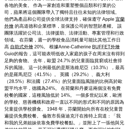
各地的美食。 作為一家創造和重塑整個品類和行業的公
司，蘋果將這個團隊帶入了獨特且往往未知的法律領域。
他們為產品和公司提供全球法律支持，確保遵守 Apple
宜蘭
外燴
的高道德和企業標準，並保護公司的智慧財產權。 該
團隊活躍於公司法、法律援助、法律活動、專案管理和行政
領域。 在芬蘭，週一的學校食品消耗量可能比其他工作日
高
自助式外燴
20%。 根據Anne-Catherine
BUFFET外燴
Guio的報告，這可能表明低收入家庭的孩子在周末沒有得到
足夠的食物。 去年，歐盟 24.7% 的兒童面臨貧窮或社會排
斥的風險。 這一比例最低的是斯洛維尼亞（10.3%），最高
的是羅馬尼亞（41.5%）。 英國（29.2%）、義大利
（28.5%）和法國（27.4%）的兒童面臨風險的比例高於歐
盟平均水平，德國為24%。 在荷蘭和丹麥這兩個沒有免費
校餐的國家，這種風險低於 14%。 一個多世紀以來，歐洲
的學校、慈善機構和政府一直以不同的形式和不同的原因為
兒童提供學校膳食。 1948 年，芬蘭開始向所有在校兒童普
遍提供免費校餐。 倫敦市長薩迪克汗在推特上寫道：「我
和我的兄弟姐妹依靠免費學校餐點。」並附上了一張他與兄