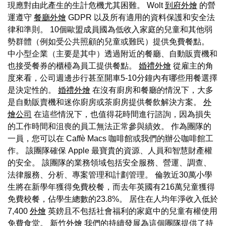
現應對由此產生的生計危機尤其困難。 Wolt
到府外燴
的營
運遵守
餐廳外燴
GDPR 以及所有適用的資料保護和安全法
律和準則。 10個歐盟成員國為低收入家庭的兒童和其他弱
勢群體（例如受公共照顧的兒童或難民）提供免費餐點。
中小型企業（主要是其中）透過附近的餐廳、自動販賣機和
也接受餐券的櫃檯為員工提供餐點。
婚禮外燴
從雇主的角
度來看，公司週邊步行甚至開車5-10分鐘內有哪些用餐選擇
是決定性的。
婚禮外燴
在沒有廚房和餐廳的情況下，大多
是自動販賣機和迷你廚房或茶廚房提供餐飲解決方案。
外
燴公司
在這些情況下，也值得花時間進行諮詢，因為損失
的工作時間和沮喪的員工無法正常參與績效。 作為團隊的
一員，您可以在 Caffè Macs 咖啡館或我們的辦公咖啡館工
作。 該團隊確保 Apple 最寶貴的資源、人員和智慧財產權
的安全。 該團隊的業務領域包括安全服務、營運、調查、
法律服務、分析、專案管理和計劃管理。 倫敦近30萬小學
生將在新學年獲得免費校餐，而去年英國有216萬兒童獲得
免費校餐，佔學生總數的23.8%。 居住在人均年淨收入低於
7,400
外燴
英鎊且不包括社會福利的家庭中的兒童有權使用
免費食堂。
新竹外燴
我們的持續發展為這個團隊提供了持