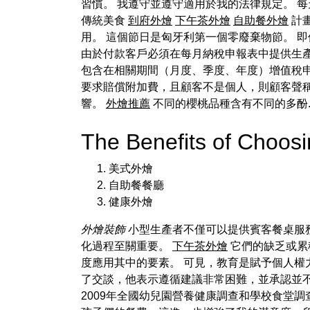
習慣。 我遵守並遵守適用於我的法律規定。 每
傳統美食
到府外燴
下午茶外燴
自助餐外燴
計
用。 這個節日是匈牙利第一個零廢棄物節。 
由於付款客戶必須在每月納稅申報表中提供生
包含在相關期間（月度、季度、年度）增值稅
要求賠償附加費，且顧客不是個人，則顧客聲
響。
外燴推薦
不同的櫻桃品種含有不同的多酚..
The Benefits of Choo
美式外燴
自助餐餐廳
健康外燴
外燴裝飾
小型生產者不僅可以提供賓客餐桌服
化過程至關重要。
下午茶外燴
它們的缺乏或累
度應用其中的要素。 可見，教育是賦予個人權
了交談，他表示遵循建議非常困難，並承認並
2009年全國幼兒園營養健康調查和學校食堂調查