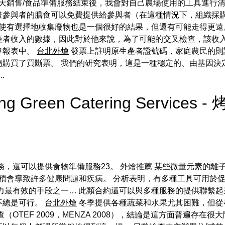
天銷售/食品準備服務結束後，我會對自己農場使用的工具進行清潔和消
畫參與者的膳食可以免費提供給參與者（在這種情況下，組織採
即使有選擇地收集廢物也是一個很好的結果，但還有可能走得更
產者收入的數據，因此對於他來說，為了可能的交叉檢查，該收入
申報表中。
台北外燴
發票上註明原生產者證號碼，家庭農民的則
稱購買了買斷票。 我們的研究表明，這是一種穩定的、由基因決
.
sing Green Catering Services
務，還可以提供食物準備服務23。
外燴推薦
某些微量元素的離
積會導致許多健康問題和疾病。 分析表明，有多種工具可用於
力最有效的手段之一… 此類合約還可以與多種服務的提供聯繫起
不總是可行。
台北外燴
冬季提供各種蔬菜和水果尤其困難，但從
（OTEF 2009，MENZA 2008），結論是這方面普遍存