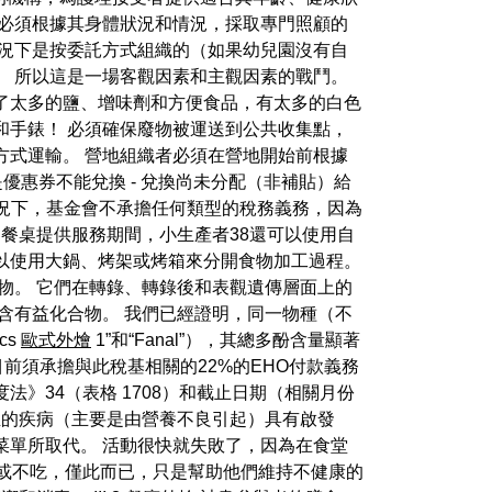
必須根據其身體狀況和情況，採取專門照顧的
情況下是按委託方式組織的（如果幼兒園沒有自
。 所以這是一場客觀因素和主觀因素的戰鬥。
了太多的鹽、增味劑和方便食品，有太多的白色
和手錶！ 必須確保廢物被運送到公共收集點，
方式運輸。 營地組織者必須在營地開始前根據
是優惠券不能兌換 - 兌換尚未分配（非補貼）給
況下，基金會不承擔任何類型的稅務義務，因為
餐桌提供服務期間，小生產者38還可以使用自
以使用大鍋、烤架或烤箱來分開食物加工過程。
物。 它們在轉錄、轉錄後和表觀遺傳層面上的
含有益化合物。 我們已經證明，同一物種（不
cs
歐式外燴
1”和“Fanal”），其總多酚含量顯著
目前須承擔與此稅基相關的22%的EHO付款義務
》34（表格 1708）和截止日期（相關月份
此產生的疾病（主要是由營養不良引起）具有啟發
菜單所取代。 活動很快就失敗了，因為在食堂
吃或不吃，僅此而已，只是幫助他們維持不健康的