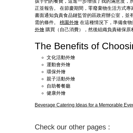
孩子們的餐費，這進一步增強了我的滿意度，所
正並報告。 在節慶期間，零廢棄物生活方式專
書面通知負責食品鏈監管的區政府辦公室，並
需的條件。
桃園外燴
在這種情況下，準備食物
外燴
購買（自己消費），然後組織負責確保原
The Benefits of Choo
文化活動外燴
運動會外燴
環保外燴
親子活動外燴
自助餐餐廳
健康外燴
Beverage Catering Ideas for a Memorable Eve
Check our other pages :