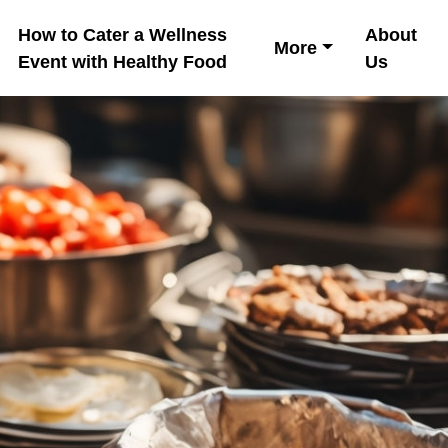
How to Cater a Wellness
About
More
Event with Healthy Food
Us