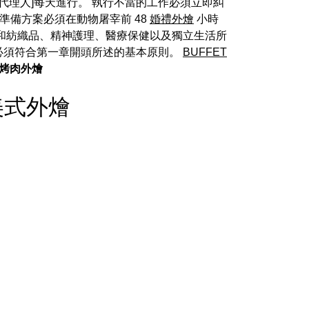
代理人]每天進行。 執行不當的工作必須立即糾
準備方案必須在動物屠宰前 48
婚禮外燴
小時
和紡織品、精神護理、醫療保健以及獨立生活所
必須符合第一章開頭所述的基本原則。
BUFFET
烤肉外燴
 - 美式外燴