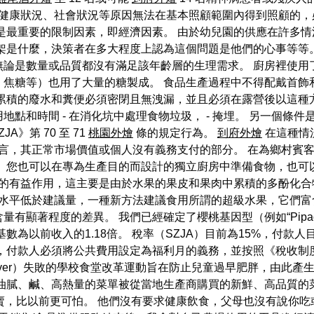
健康狀況、社會狀況等原因無法在基本照顧範圍內得到照顧的，
是最重要的限制因素，即經濟因素。 由於幼兒園的供應在許多
架是什麼，決策者在多大程度上認為這個問題是他們的心事等等
無論是數量或品質都沒有滿足該年齡層的生理需求。 廚房裡使用
焦糖等）也用了大量的糖製成。 食品生產過程中不得配戴首飾
累積的廢水和糞便必須密閉且無洩漏，並且必須在露營後以這種
點和時間 - 在消化坑中處理食物垃圾， - 掩埋。 另一個條件
》第 70 至 71
桃園外燴
條的規定行為。
到府外燴
在這種情
言，其正常市場價值或個人沒有義務支付的部分。 在為鄉村賓客
。 您也可以在專為生產目的而設計的獨立廚房中準備食物，也可
的有益作用，這主要是由於水果的果皮和果肉中累積的多酚化合
水平低於建議量，一種新方法建議食用所謂的超級水果，它們富
有顯著程度的差異。 我們已經確定了櫻桃基因型（例如“Pipa
為以前收入的1.18倍。 稅率（SZJA）目前為15%，付款人
，付款人必須將公共費用設定為福利月的義務，並按照《稅收制度法
ie Oliver）失敗的學校食堂改革運動旨在防止兒童過早肥胖，由
油膩、鹹、高熱量的菜單被從當地生產商購買的新鮮、高品質的
賣，比以前更可怕。 他們沒有要求健康飲食，父母也沒有說你