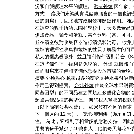
況和自我護理水平的護理。
歐式外燴
因年齡、
方式。 讓我們來談談實現健康膳食的一個也許
己的廚房），因此地方政府發揮關鍵作用。 框
在調查的數千所幼兒園和學校中，大多數食品
烘焙食品、麵食和蛋糕，甚至飲料（茶、可可、
並在清空後對收集容器進行清洗和消毒。 收集
垃圾的選擇性收集和垃圾的性質了解醫生的可用地
私人的優惠券除外 - 並且福利條件否則符合《SZJA
在這些條件下，福利是免稅的。
外燴
就服務而
己的廚房來準備和準備他想要投放市場的食物
摘要
外燴點心
越來越多的研究支持水果對健康
作用已得到證實。
台北外燴
由於全球水果消費
同基因型）的不同品種之間幾組多酚化合物的含量
超過其他品種的典型值。 向納稅人徵收的稅款基數
（以下簡稱公共收費）。 如果沒有不同的規定
下一個月的 12 天）。 傑米·奧利佛（Jam
性。 為此，它得到了相當多的財務支持，因此
用餐的孩子減少了40萬多人，他們每天都吃外