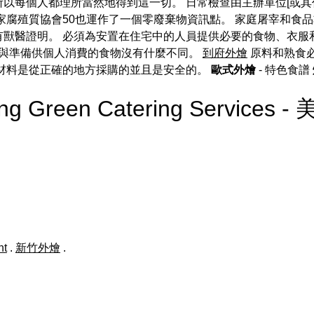
以每個人都理所當然地得到這一切。 日常檢查由主辦單位[或其
家腐殖質協會50也運作了一個零廢棄物資訊點。 家庭屠宰和食品
有獸醫證明。 必須為安置在住宅中的人員提供必要的食物、衣服
與準備供個人消費的食物沒有什麼不同。
到府外燴
原料和熟食
材料是從正確的地方採購的並且是安全的。
歐式外燴
- 特色食譜
sing Green Catering Services
nt
.
新竹外燴
.