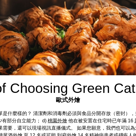
of Choosing Green Cat
歐式外燴
單是什麼樣的？ 清潔劑和消毒劑必須與食品分開存放（密封），
他至少有部分自立能力； d)
桃園外燴
他在被安置在住宅時已年滿 16
果需要，還可以現場視訊直播儀式。 如果您願意，我們也可以為
雞尾酒外燴
至 12 名或可能
到府外燴
14 名精神病患者或殘疾