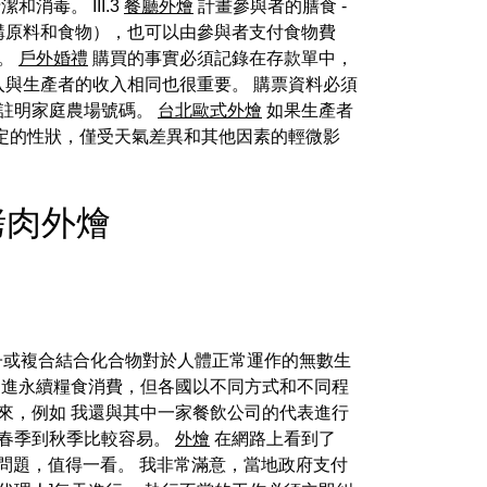
毒。 III.3
餐廳外燴
計畫參與者的膳食 -
購原料和食物），也可以由參與者支付食物費
遠。
戶外婚禮
購買的事實必須記錄在存款單中，
與生產者的收入相同也很重要。 購票資料必須
註明家庭農場號碼。
台北歐式外燴
如果生產者
定的性狀，僅受天氣差異和其他因素的輕微影
 - 烤肉外燴
子或複合結合化合物對於人體正常運作的無數生
促進永續糧食消費，但各國以不同方式和不同程
來，例如 我還與其中一家餐飲公司的代表進行
春季到秋季比較容易。
外燴
在網路上看到了
在很大問題，值得一看。 我非常滿意，當地政府支付