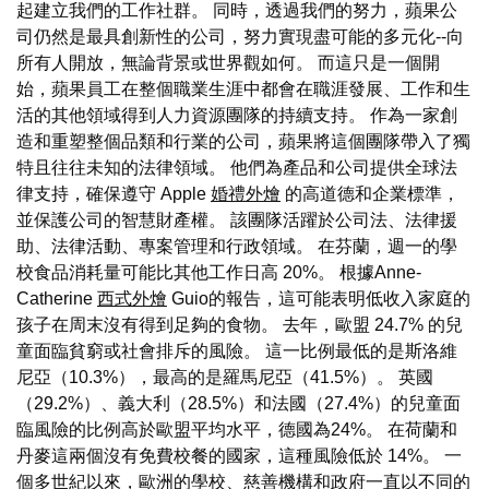
起建立我們的工作社群。 同時，透過我們的努力，蘋果公
司仍然是最具創新性的公司，努力實現盡可能的多元化--向
所有人開放，無論背景或世界觀如何。 而這只是一個開
始，蘋果員工在整個職業生涯中都會在職涯發展、工作和生
活的其他領域得到人力資源團隊的持續支持。 作為一家創
造和重塑整個品類和行業的公司，蘋果將這個團隊帶入了獨
特且往往未知的法律領域。 他們為產品和公司提供全球法
律支持，確保遵守 Apple
婚禮外燴
的高道德和企業標準，
並保護公司的智慧財產權。 該團隊活躍於公司法、法律援
助、法律活動、專案管理和行政領域。 在芬蘭，週一的學
校食品消耗量可能比其他工作日高 20%。 根據Anne-
Catherine
西式外燴
Guio的報告，這可能表明低收入家庭的
孩子在周末沒有得到足夠的食物。 去年，歐盟 24.7% 的兒
童面臨貧窮或社會排斥的風險。 這一比例最低的是斯洛維
尼亞（10.3%），最高的是羅馬尼亞（41.5%）。 英國
（29.2%）、義大利（28.5%）和法國（27.4%）的兒童面
臨風險的比例高於歐盟平均水平，德國為24%。 在荷蘭和
丹麥這兩個沒有免費校餐的國家，這種風險低於 14%。 一
個多世紀以來，歐洲的學校、慈善機構和政府一直以不同的