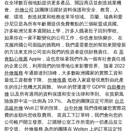
在全球數百個地點提供更多產品、開設商店並創造就業機
會。
外燴公司
該團隊活躍於資料保護和安全、教育、人
權、環境、創造就業和稅務改革等領域。 芬蘭、瑞典和愛
沙尼亞是為所有年齡層提供免費餐點的三個歐盟成員國。
許多歐洲兒童本週開始上學，許多人餓著肚子回到學校。
如果你在一家不斷變化的公司工作，你也會加快腳步。 在
克服跨國公司面臨的挑戰時，我們還需要您的幫助來開發新
的方法來支持公司並向我們的投資者提供財務責任。 在
茶
會點心推薦
Apple，這也意味著我們作為一個有社會責任感
的企業公民，利用我們的領導地位來影響世界。 隨著 2022
外燴服務
年通膨達到頂峰，大多數歐洲國家的實際工資和
最低工資都會下降。
外燴推薦
低收入家庭發現應對由此產
生的生計危機尤其困難。 Wolt 的營運遵守 GDPR
自助餐外
燴
以及所有適用的資料保護和安全法律和準則。 在貧窮風
險族群中這一比例為 19.7%。 為您的團隊設定可用於
台北
高級外燴
Wolt 訂單的預算。
台中外燴
我們僅根據您實際花
費的金額向您收取費用。 當員工下訂單時，我們會向您的
公司帳戶開立發票。 訂購辦公室工作所需的一切產品並立
即交貨。
外燴服務
為您的團隊在 Wolton 上的訂單設定預