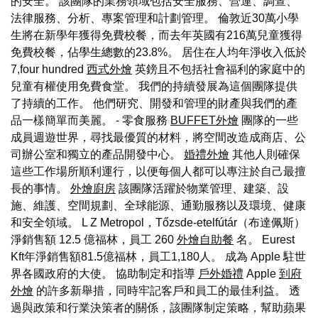
的安全。 該團隊的業務領域包括安全服務、營運、調查、
法律服務、分析、專案管理和計劃管理。 倫敦近30萬小學
生將在新學年獲得免費校餐，而去年英國有216萬兒童獲得
免費校餐，佔學生總數的23.8%。 居住在人均年淨收入低於
7,four hundred
西式外燴
英鎊且不包括社會福利的家庭中的
兒童有權使用免費食堂。 我們的持續發展為這個團隊提供
了持續的工作。 他們研究、開發和管理的財產與我們的產
品一樣簡單而美麗。 - 零食服務
BUFFET外燴
團隊的一些
成員週遊世界，尋找最優質的材料，將空間改造成商店、公
司辦公室和獨立的產品開發中心。
婚禮外燴
其他人則確保
這些工作場所順利運行，以便每個人都可以專注於自己最擅
長的事情。
外燴廚房
該團隊活躍於物業管理、建築、設
施、維護、空間規劃、全球能源、通勤服務以及環境、健康
和安全領域。 L Z Metropol，Tőzsde-etelfútár（布達佩斯）
淨銷售額 12.5 億福林，員工 260
外燴自助餐
名。 Eurest
Kft年淨銷售額81.5億福林，員工1,180人。 成為 Apple 駐世
界各國政府的大使。 協助制定和指導
戶外婚禮
Apple
到府
外燴
的許多新舉措，同時牢記客戶和員工的最佳利益。 透
過與政策和行業決策者的關係，該團隊制定策略，幫助蘋果