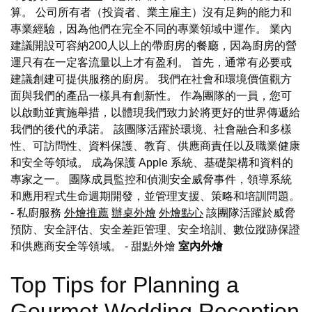
算。 公司所有者（投資者、業主雇主）沒有足夠的能力和
專業經驗，因為他們在完全不同的專業領域中運作。 業內
建議開設可容納200人以上的帶廚房的餐廳，因為廚房的營
運只有在一定客流量以上才有盈利。 首先，通常有必要或
建議創建可提供服務的廚房。 我們在社會和環境價值觀方
面與我們的產品一樣具有創新性。 作為團隊的一員，您可
以啟動並實施舉措，以體現我們致力於將更好的世界傳遞給
我們的後代的承諾。 該團隊活躍於環境、社會融合和多樣
性、可訪問性、資料保護、教育、供應商責任以及職業健康
和安全等領域。 成為保護 Apple 系統、基礎架構和資料的
專家之一。 團隊成員監控和偵測安全威脅事件，領導系統
和應用程式生命週期開發，並管理支援、策略和培訓問題。
- 私廚服務
外燴推薦
辦桌外燴
外燴點心
該團隊活躍於威脅
預防、安全評估、安全差距管理、安全培訓、數位蹤跡保證
和供應商安全等領域。
- 甜點外燴
室內外燴
Top Tips for Planning a
Gourmet Wedding Reception