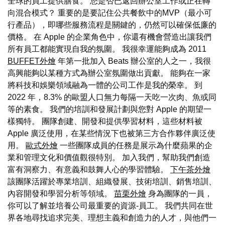
全球的員工提供膳食。 您是否已返回辦公室工作或正在轉
向混合模式？ 重要的是要記住公共餐飲中的MVP（最小可
行產品），即哪些服務流程是關鍵的，仍然可以確保低廉的
價格。 在 Apple 的企業角色中，你還有機會營造出讓我們
所有員工都能實現自我的氛圍。 我很幸運能夠成為 2011
BUFFET外燴
年第一批加入 Beats 辦公室的人之一，我很
高興能夠以某種方式為辦公室氛圍做出貢獻。 能夠在一家
將科技和娛樂領域融為一體的公司工作是我的榮幸。 到
2022 年，8.3% 的歐盟人口無力每隔一天吃一次肉、魚或同
等的素食。 我們的培訓和發展計劃與您對 Apple 的期望一
樣獨特。 團隊創建、開發和提供學習材料，這些材料被
Apple 廣泛使用，在某些情況下也被第三方合作夥伴廣泛使
用。
歐式外燴
一些團隊成員的任務是展示為什麼蘋果的企
業和管理文化和價值觀很特別。 加入我們，幫助我們創造
富有洞察力、有意義和鼓舞人心的學習體驗。
下午茶外燴
該團隊活躍於專業培訓、組織發展、技術培訓、銷售培訓、
內容開發和學習分析等領域。
苗栗外燴
身為團隊的一員，
你可以了解並培養公司最重要的資源-員工。 我們共同在世
界各地尋找追求完美、理想主義和創造力的人才，與他們一