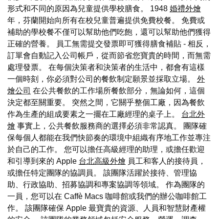
形式和不同的原因為兒童提供學校膳食。 1948
婚禮外燴
年，芬蘭開始向所有在校兒童普遍提供免費校餐。 免費或
補助的學校餐不僅可以幫助他們吃飽，還可以幫助他們獲得
正確的營養。 員工無需提交發票即可獲得膳食補貼 - 相反，
訂單會自動記入公司帳戶，從而節省您寶貴的時間，而無需
處理發票。 在每個決策者和決策者的生活中，都會有這樣
一個時刻，你必須對公司的餐飲制定願景並採取立場。
外
燴公司
在公共餐飲的工作場所餐飲部分，無論如何，這個
決定都至關重要。 突然之間，它關乎整個工廠，因為餐飲
作為生產的組成要素之一擺在工廠經理的桌子上。
台北外
燴
事實上，公共餐飲服務商的選擇必須非常認真。 團隊確
保每個人都能在我們快節奏的環境中組織有序地工作並專注
於自己的工作。 您可以擔任高級經理的助理，或擔任歡迎
和引導到來的 Apple
台北高級外燴
員工和客人的接待員，
或擔任特定團隊的協調員。 該團隊活躍於接待、管理協
助、行政協助、招募協調和專案協調等領域。 作為團隊的
一員，您可以在 Caffè Macs 咖啡館或我們的辦公咖啡館工
作。 該團隊確保 Apple 最寶貴的資源、人員和智慧財產權